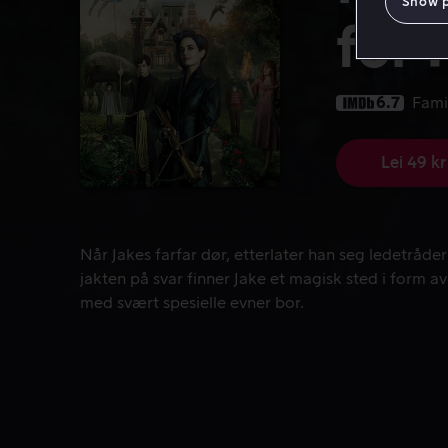
Show 
for 
6.7
Fami
Lei 49 kr
Når Jakes farfar dør, etterlater han seg ledetråder
Når Jakes farfar dør, etterlater han seg ledetråder 
jakten på svar finner Jake et magisk sted i form a
med svært spesielle evner bor.