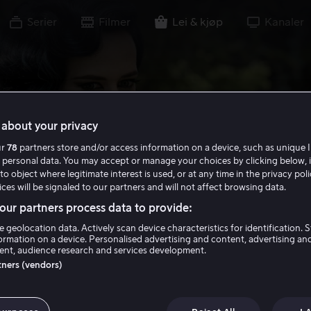
Serier
Filmer
Lei & kjøp
Kanaler
about your privacy
ur
78
partners store and/or access information on a device, such as unique I
 personal data. You may accept or manage your choices by clicking below, 
to object where legitimate interest is used, or at any time in the privacy pol
ces will be signaled to our partners and will not affect browsing data.
ur partners process data to provide:
e geolocation data. Actively scan device characteristics for identification. 
ormation on a device. Personalised advertising and content, advertising an
nt, audience research and services development.
rtners (vendors)
s Peregrine’s Ho