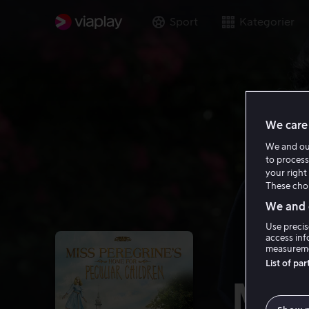
Sport
Kategorier
We care 
We and o
to process
your right 
These choi
We and o
Use precis
access inf
measureme
List of pa
Mis