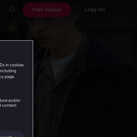
Prøv Viaplay
Logg inn
Ds in cookies
including
icy page.
Store and/or
d content
me