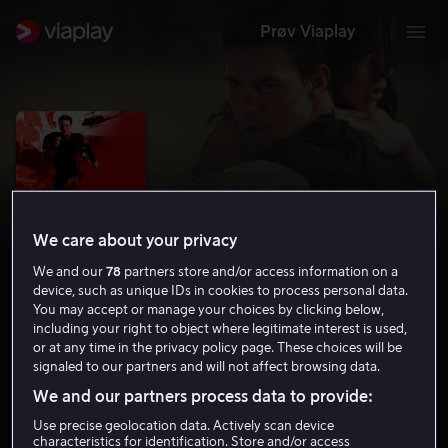
Prøv Viaplay
We care about your privacy
We and our
78
partners store and/or access information on a
device, such as unique IDs in cookies to process personal data.
You may accept or manage your choices by clicking below,
including your right to object where legitimate interest is used,
or at any time in the privacy policy page. These choices will be
Mission: Impossible III
signaled to our partners and will not affect browsing data.
6.9
Action
2006
2 t
15 år
We and our partners process data to provide:
HD
Use precise geolocation data. Actively scan device
characteristics for identification. Store and/or access