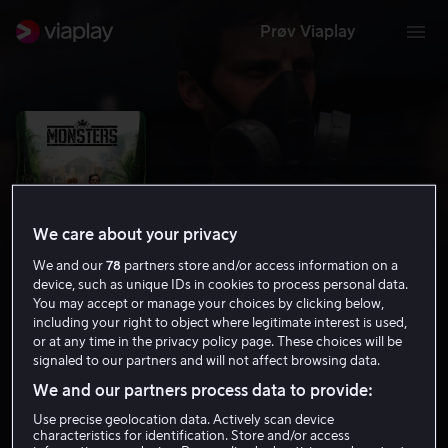
Prøv Viaplay
We care about your privacy
We and our
78
partners store and/or access information on a
device, such as unique IDs in cookies to process personal data.
You may accept or manage your choices by clicking below,
including your right to object where legitimate interest is used,
or at any time in the privacy policy page. These choices will be
Monsters
signaled to our partners and will not affect browsing data.
6.3
Drama
Thriller
2010
1 t 29 min
12 år
We and our partners process data to provide:
HD
Use precise geolocation data. Actively scan device
characteristics for identification. Store and/or access