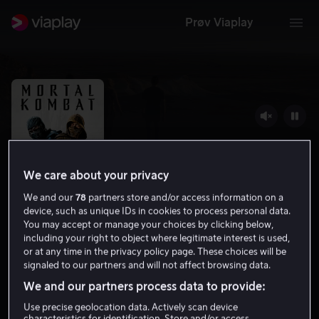
Prøv Viaplay
We care about your privacy
We and our
78
partners store and/or access information on a
device, such as unique IDs in cookies to process personal data.
You may accept or manage your choices by clicking below,
including your right to object where legitimate interest is used,
Mortal Kombat
or at any time in the privacy policy page. These choices will be
signaled to our partners and will not affect browsing data.
6.1
Action
Eventyr
2021
1 t 45 min
15 år
We and our partners process data to provide:
HD
Use precise geolocation data. Actively scan device
characteristics for identification. Store and/or access