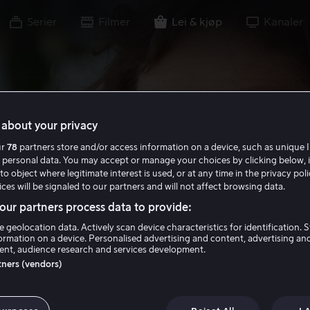
Serier
Filmer
Lei & kjøp
Kanaler
about your privacy
ur
78
partners store and/or access information on a device, such as unique I
 personal data. You may accept or manage your choices by clicking below, 
to object where legitimate interest is used, or at any time in the privacy pol
ces will be signaled to our partners and will not affect browsing data.
ur partners process data to provide:
e geolocation data. Actively scan device characteristics for identification. 
ormation on a device. Personalised advertising and content, advertising an
nt, audience research and services development.
rtners (vendors)