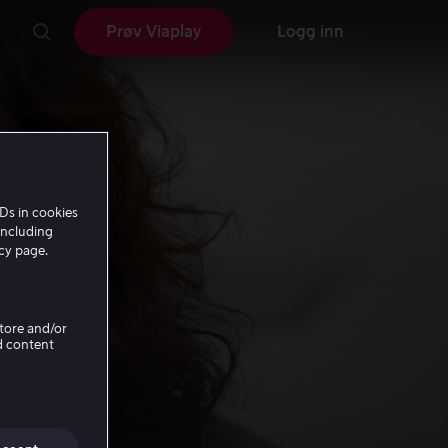
Prøv Viaplay
Logg inn
Ds in cookies
including
icy page.
Store and/or
d content