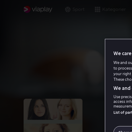
Sport
Kategorier
We care 
We and o
to process
your right 
These choi
We and o
Use precis
access inf
measureme
List of pa