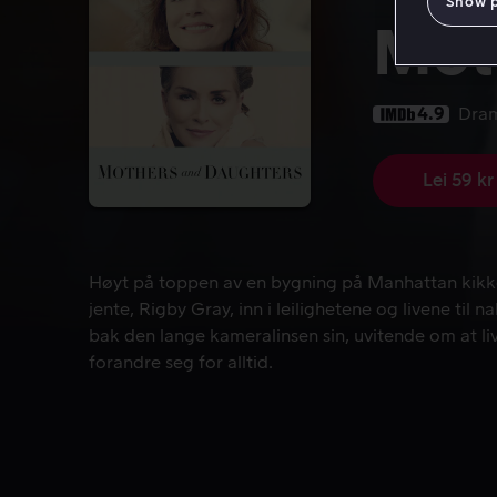
Show 
Mot
4.9
Dra
Lei 59 kr
Høyt på toppen av en bygning på Manhattan kikker e
Høyt på toppen av en bygning på Manhattan kikker
jente, Rigby Gray, inn i leilighetene og livene til 
bak den lange kameralinsen sin, uvitende om at liv
forandre seg for alltid.