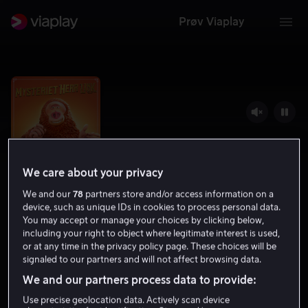
Prøv Viaplay
We care about your privacy
We and our
78
partners store and/or access information on a
device, such as unique IDs in cookies to process personal data.
You may accept or manage your choices by clicking below,
including your right to object where legitimate interest is used,
Mysteriet herr Link
or at any time in the privacy policy page. These choices will be
signaled to our partners and will not affect browsing data.
6.7
Komedie
Familiefilm
2019
1 t 30 min
We and our partners process data to provide:
6 år
Use precise geolocation data. Actively scan device
HD