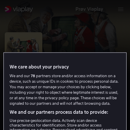
Prøv Viaplay
We care about your privacy
We and our
78
partners store and/or access information on a
device, such as unique IDs in cookies to process personal data.
You may accept or manage your choices by clicking below,
including your right to object where legitimate interest is used,
or at any time in the privacy policy page. These choices will be
Olsenbandens siste stikk
signaled to our partners and will not affect browsing data.
We and our partners process data to provide:
5.3
Komedie
Krim
1999
1 t 26 min
12 år
Use precise geolocation data. Actively scan device
characteristics for identification. Store and/or access
information on a device. Personalised advertising and content,