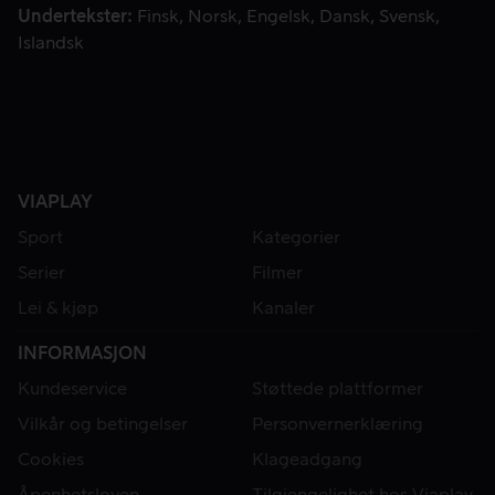
Undertekster
Finsk
Norsk
Engelsk
Dansk
Svensk
Islandsk
VIAPLAY
Sport
Kategorier
Serier
Filmer
Lei & kjøp
Kanaler
INFORMASJON
Kundeservice
Støttede plattformer
Vilkår og betingelser
Personvernerklæring
Cookies
Klageadgang
Åpenhetsloven
Tilgjengelighet hos Viaplay