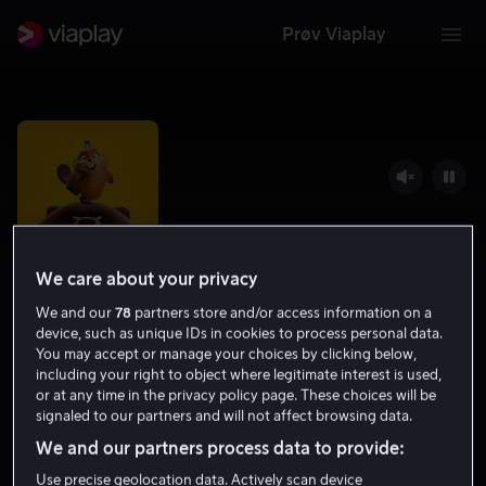
Prøv Viaplay
We care about your privacy
We and our
78
partners store and/or access information on a
device, such as unique IDs in cookies to process personal data.
You may accept or manage your choices by clicking below,
including your right to object where legitimate interest is used,
Operasjon bever
or at any time in the privacy policy page. These choices will be
signaled to our partners and will not affect browsing data.
7.3
Familiefilm
Animasjon
2026
1 t 41 min
We and our partners process data to provide:
6 år
HD
Use precise geolocation data. Actively scan device