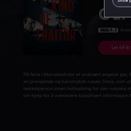
Show 
Our 
6.3
Krim
Lei 49 kr
På ferie i Marrakesh blir et ordinært engelsk par, 
På ferie i Marrakesh blir et ordinært engelsk par,
en prangende og karismatisk russer, Dima, som ut
nøkkelperson innen hvitvasking for den russiske 
om hjelp for å overlevere klassifisert informasjon t
etterretningstjeneste befinner Perry og Gail seg plu
internasjonal spionasje og skitten politikk.