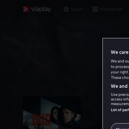
Sport
Kategorier
We care 
We and o
to process
your right 
These choi
We and o
Use precis
access inf
measureme
List of pa