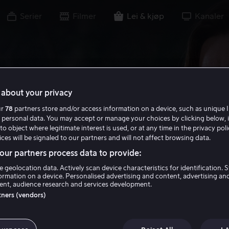
Serier
Filmer
Lei & kjøp
Kanaler
about your privacy
ur
78
partners store and/or access information on a device, such as unique I
 personal data. You may accept or manage your choices by clicking below, 
to object where legitimate interest is used, or at any time in the privacy pol
ces will be signaled to our partners and will not affect browsing data.
ur partners process data to provide:
e geolocation data. Actively scan device characteristics for identification. 
ormation on a device. Personalised advertising and content, advertising an
nt, audience research and services development.
rtners (vendors)