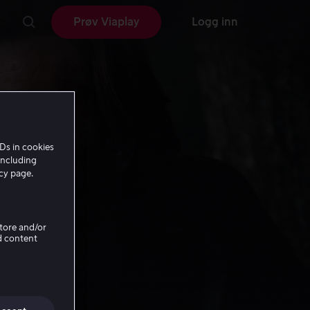
Prøv Viaplay
Logg inn
Ds in cookies
including
icy page.
Store and/or
d content