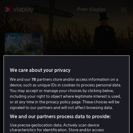
Prøv Viaplay
We care about your privacy
We and our
78
partners store and/or access information on a
device, such as unique IDs in cookies to process personal data.
You may accept or manage your choices by clicking below,
including your right to object where legitimate interest is used,
or at any time in the privacy policy page. These choices will be
Oz: The Great and the Powerful
signaled to our partners and will not affect browsing data.
6.3
Drama
Familiefilm
2013
2 t 5 min
12 år
We and our partners process data to provide:
HD
Use precise geolocation data. Actively scan device
characteristics for identification. Store and/or access