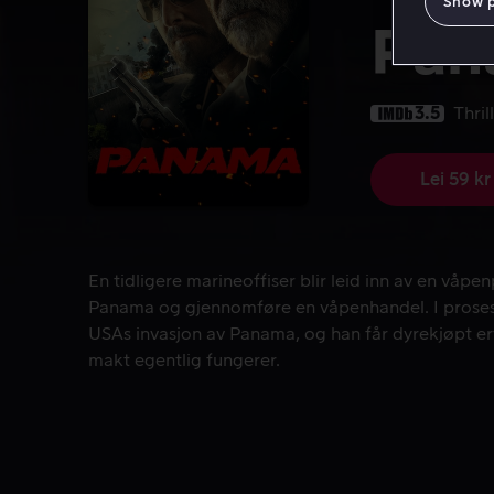
Show 
Pan
3.5
Thril
Lei 59 kr
En tidligere marineoffiser blir leid inn av en våp
En tidligere marineoffiser blir leid inn av en våpen
Panama og gjennomføre en våpenhandel. I prosesse
USAs invasjon av Panama, og han får dyrekjøpt erf
makt egentlig fungerer.