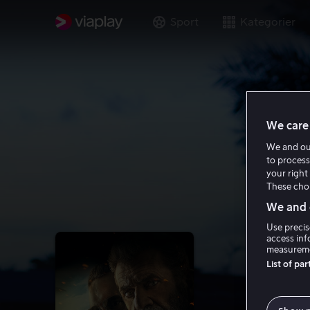
Sport
Kategorier
We care 
We and o
to process
your right 
These choi
We and o
Use precis
access inf
measureme
List of pa