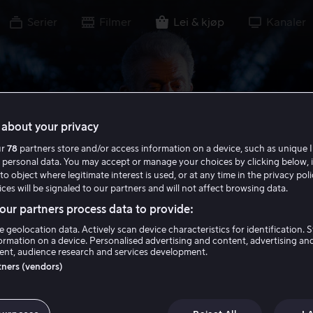
Serier
Filmer
Lei & kjøp
Kanaler
about your privacy
ur
78
partners store and/or access information on a device, such as unique I
 personal data. You may accept or manage your choices by clicking below, 
to object where legitimate interest is used, or at any time in the privacy pol
ces will be signaled to our partners and will not affect browsing data.
ur partners process data to provide:
e geolocation data. Actively scan device characteristics for identification. 
ormation on a device. Personalised advertising and content, advertising an
nt, audience research and services development.
rtners (vendors)