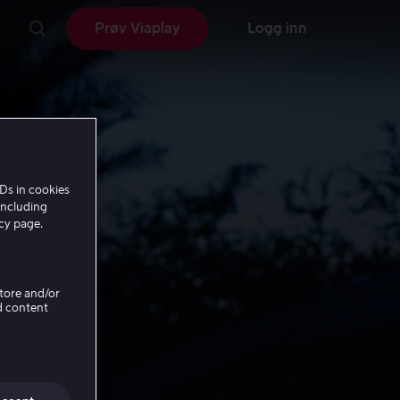
Prøv Viaplay
Logg inn
Ds in cookies
including
icy page.
Store and/or
d content