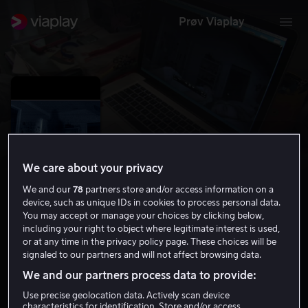
Prøv Viaplay
We care about your privacy
We and our
78
partners store and/or access information on a
device, such as unique IDs in cookies to process personal data.
You may accept or manage your choices by clicking below,
including your right to object where legitimate interest is used,
Paranormal Activity 4
or at any time in the privacy policy page. These choices will be
signaled to our partners and will not affect browsing data.
4.7
Grøsser
2012
1 t 23 min
15 år
We and our partners process data to provide:
HD
Use precise geolocation data. Actively scan device
characteristics for identification. Store and/or access