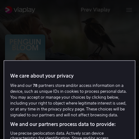
Prøv Viaplay
We care about your privacy
We and our
78
partners store and/or access information on a
device, such as unique IDs in cookies to process personal data.
You may accept or manage your choices by clicking below,
including your right to object where legitimate interest is used,
Penguin Bloom
or at any time in the privacy policy page. These choices will be
signaled to our partners and will not affect browsing data.
6.8
Drama
2020
1 t 30 min
15 år
We and our partners process data to provide:
HD
Use precise geolocation data. Actively scan device
characteristics for identification. Store and/or access