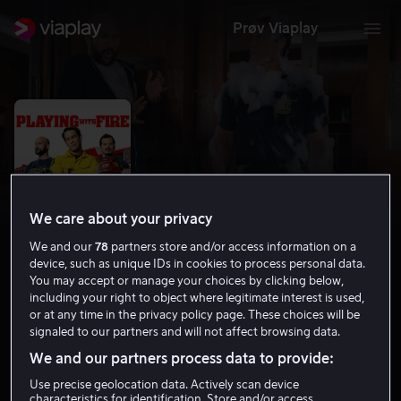
Prøv Viaplay
We care about your privacy
We and our
78
partners store and/or access information on a
device, such as unique IDs in cookies to process personal data.
You may accept or manage your choices by clicking below,
including your right to object where legitimate interest is used,
Playing with Fire
or at any time in the privacy policy page. These choices will be
signaled to our partners and will not affect browsing data.
5.2
Drama
Komedie
2019
1 t 32 min
9 år
We and our partners process data to provide:
HD
Use precise geolocation data. Actively scan device
characteristics for identification. Store and/or access