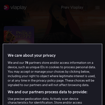
Prøv Viaplay
We care about your privacy
We and our
78
partners store and/or access information on a
device, such as unique IDs in cookies to process personal data.
You may accept or manage your choices by clicking below,
including your right to object where legitimate interest is used,
or at any time in the privacy policy page. These choices will be
Prinsen av Egypt
signaled to our partners and will not affect browsing data.
7.2
Drama
Familiefilm
1998
1 t 34 min
6 år
We and our partners process data to provide:
HD
Use precise geolocation data. Actively scan device
characteristics for identification. Store and/or access