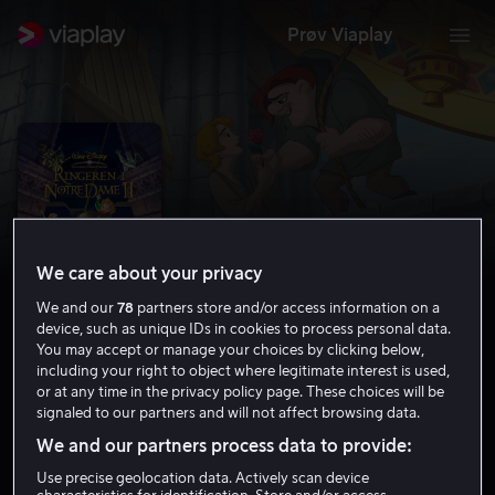
Prøv Viaplay
We care about your privacy
We and our
78
partners store and/or access information on a
device, such as unique IDs in cookies to process personal data.
You may accept or manage your choices by clicking below,
including your right to object where legitimate interest is used,
Ringeren i Notre Dame 2
or at any time in the privacy policy page. These choices will be
signaled to our partners and will not affect browsing data.
4.6
Familiefilm
Barnefilm
2002
1 t 3 min
We and our partners process data to provide:
Tillatt for alle
Use precise geolocation data. Actively scan device
HD