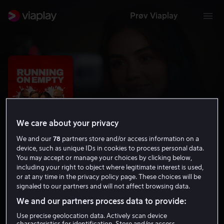
Prøv Viaplay
We care about your privacy
We and our
78
partners store and/or access information on a
device, such as unique IDs in cookies to process personal data.
You may accept or manage your choices by clicking below,
including your right to object where legitimate interest is used,
Running On Empty
or at any time in the privacy policy page. These choices will be
signaled to our partners and will not affect browsing data.
4.9
Komedie
2024
1 t 27 min
15 år
We and our partners process data to provide:
HD
Use precise geolocation data. Actively scan device
characteristics for identification. Store and/or access