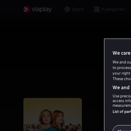
Sport
Kategorier
We care 
We and o
to process
your right 
These choi
We and o
Use precis
access inf
measureme
List of pa