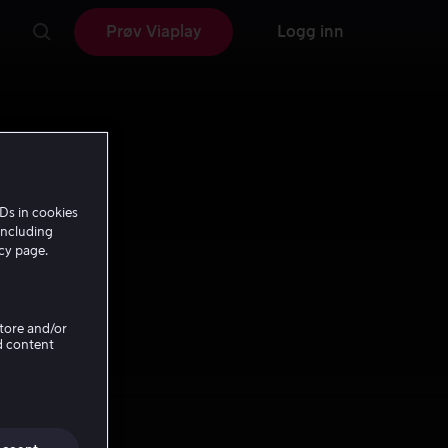
Prøv Viaplay
Logg inn
Ds in cookies
including
icy page.
Store and/or
d content