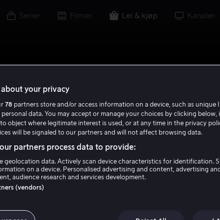
Serier
Filmer
Lei & kjøp
Kanaler
about your privacy
ur
78
partners store and/or access information on a device, such as unique I
 personal data. You may accept or manage your choices by clicking below, 
to object where legitimate interest is used, or at any time in the privacy pol
ces will be signaled to our partners and will not affect browsing data.
ur partners process data to provide:
e geolocation data. Actively scan device characteristics for identification. 
ormation on a device. Personalised advertising and content, advertising an
nt, audience research and services development.
rtners (vendors)