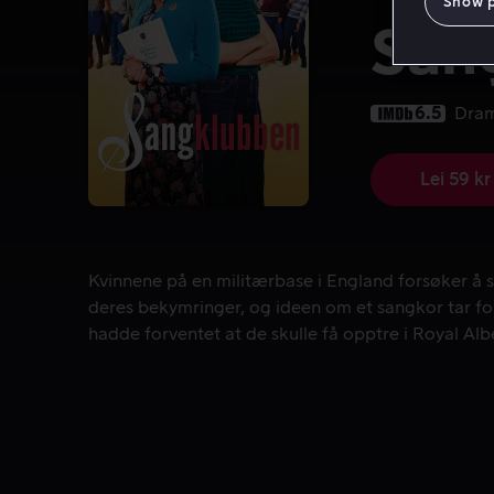
Show 
San
6.5
Dra
Lei 59 kr
Kvinnene på en militærbase i England forsøker å s
Kvinnene på en militærbase i England forsøker å s
deres bekymringer, og ideen om et sangkor tar f
hadde forventet at de skulle få opptre i Royal Albe