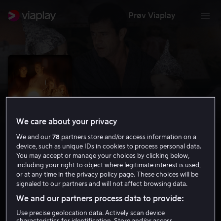
Prøv Viaplay
We care about your privacy
We and our
78
partners store and/or access information on a
device, such as unique IDs in cookies to process personal data.
You may accept or manage your choices by clicking below,
including your right to object where legitimate interest is used,
Signs
or at any time in the privacy policy page. These choices will be
signaled to our partners and will not affect browsing data.
6.8
Drama
Science Fiction
2002
1 t 41 min
We and our partners process data to provide:
12 år
Use precise geolocation data. Actively scan device
HD
characteristics for identification. Store and/or access