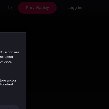
Prøv Viaplay
Logg inn
Ds in cookies
including
icy page.
Store and/or
d content