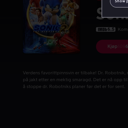
Show 
Son
6.5
Kom
Kjøp
109
6
Op
pri
10
kr
Verdens favorittpinnsvin er tilbake! Dr. Robotnik, 
Verdens favorittpinnsvin er tilbake! Dr. Robotnik, 
på jakt etter en mektig smaragd. Det er nå opp til
å stoppe dr. Robotniks planer før det er for sent.