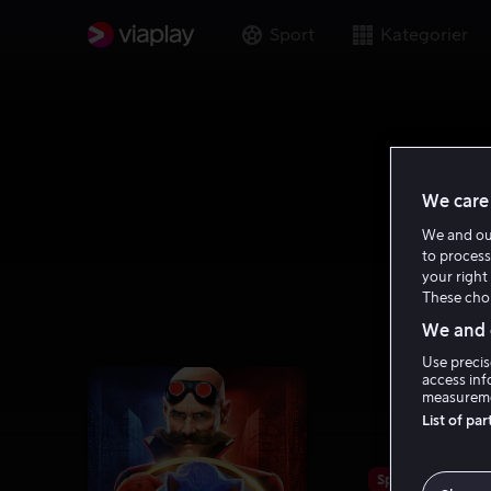
Sport
Kategorier
We care 
We and o
to process
your right 
These choi
We and o
Use precis
access inf
measureme
List of pa
Spar 37%