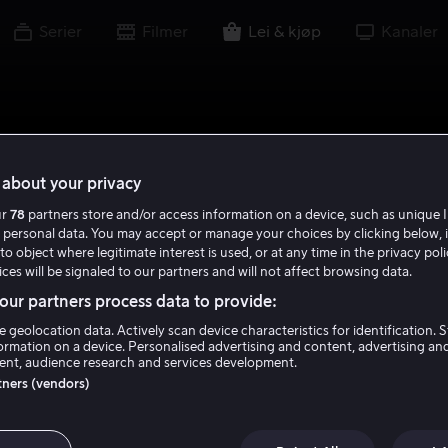
Serier
Filmer
Lei & kjøp
Kanaler
about your privacy
ur
78
partners store and/or access information on a device, such as unique I
 personal data. You may accept or manage your choices by clicking below, 
to object where legitimate interest is used, or at any time in the privacy pol
ces will be signaled to our partners and will not affect browsing data.
ur partners process data to provide:
e geolocation data. Actively scan device characteristics for identification. 
ormation on a device. Personalised advertising and content, advertising an
nt, audience research and services development.
rtners (vendors)