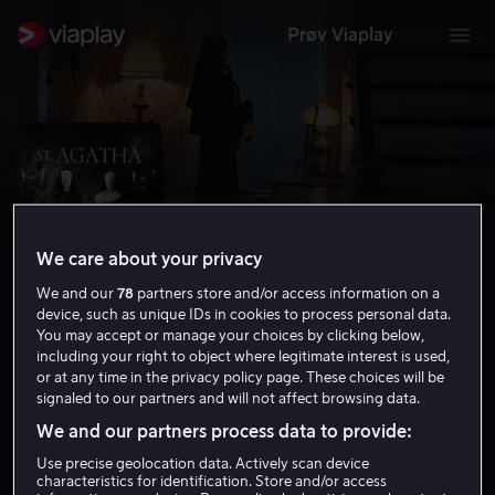
Prøv Viaplay
We care about your privacy
We and our
78
partners store and/or access information on a
device, such as unique IDs in cookies to process personal data.
You may accept or manage your choices by clicking below,
including your right to object where legitimate interest is used,
or at any time in the privacy policy page. These choices will be
St. Agatha
signaled to our partners and will not affect browsing data.
4.8
Thriller
Grøsser
2018
1 t 38 min
15 år
We and our partners process data to provide:
HD
Use precise geolocation data. Actively scan device
characteristics for identification. Store and/or access