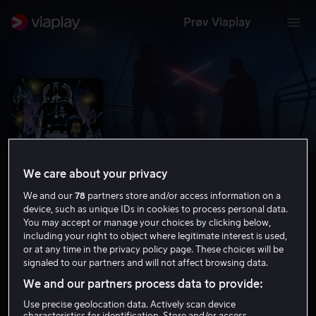
Prøv Viaplay
We care about your privacy
We and our
78
partners store and/or access information on a
device, such as unique IDs in cookies to process personal data.
You may accept or manage your choices by clicking below,
including your right to object where legitimate interest is used,
Star Wars: The Empire Strikes Back
or at any time in the privacy policy page. These choices will be
signaled to our partners and will not affect browsing data.
8.7
Science Fiction
Eventyr
1980
2 t 2 min
We and our partners process data to provide:
9 år
Use precise geolocation data. Actively scan device
HD
characteristics for identification. Store and/or access