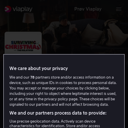
Prøv Viaplay
We care about your privacy
We and our
78
partners store and/or access information on a
device, such as unique IDs in cookies to process personal data.
You may accept or manage your choices by clicking below,
including your right to object where legitimate interest is used,
or at any time in the privacy policy page. These choices will be
Surviving Christmas with the
signaled to our partners and will not affect browsing data.
Relatives
We and our partners process data to provide:
5.2
Drama
Komedie
2018
1 t 37 min
15 år
Use precise geolocation data. Actively scan device
characteristics for identification. Store and/or access
HD