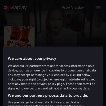
Prøv Viaplay
We care about your privacy
We and our
78
partners store and/or access information on a
device, such as unique IDs in cookies to process personal data.
You may accept or manage your choices by clicking below,
including your right to object where legitimate interest is used,
Suspiria
or at any time in the privacy policy page. These choices will be
signaled to our partners and will not affect browsing data.
6.7
Thriller
Grøsser
2018
2 t 26 min
15 år
We and our partners process data to provide:
HD
Use precise geolocation data. Actively scan device