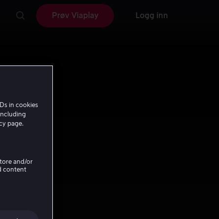
Prøv Viaplay
Logg inn
Ds in cookies
including
icy page.
Store and/or
d content