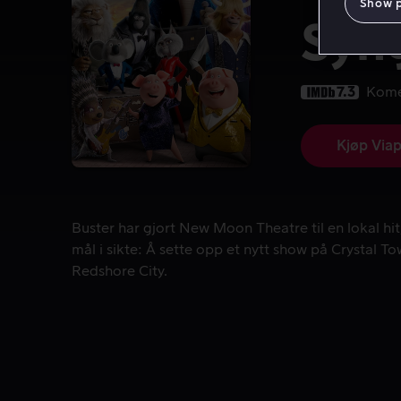
Show 
Syn
7.3
Kome
Kjøp Viap
Buster har gjort New Moon Theatre til en lokal hit
Buster har gjort New Moon Theatre til en lokal hit
mål i sikte: Å sette opp et nytt show på Crystal T
Redshore City.