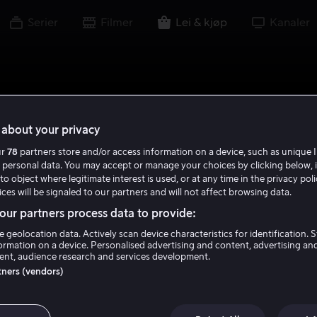
Serier
Filmer
Lei & kjøp
Kanaler
about your privacy
ur
78
partners store and/or access information on a device, such as unique I
 personal data. You may accept or manage your choices by clicking below, 
to object where legitimate interest is used, or at any time in the privacy pol
ces will be signaled to our partners and will not affect browsing data.
ur partners process data to provide:
e geolocation data. Actively scan device characteristics for identification. 
ormation on a device. Personalised advertising and content, advertising an
nt, audience research and services development.
rtners (vendors)