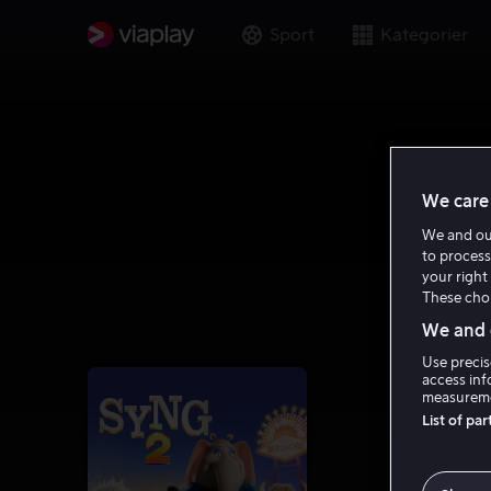
Sport
Kategorier
We care 
We and o
to process
your right 
These choi
We and o
Use precis
access inf
measureme
List of pa