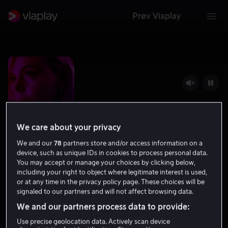
Prøv Viaplay
We care about your privacy
We and our
78
partners store and/or access information on a
device, such as unique IDs in cookies to process personal data.
You may accept or manage your choices by clicking below,
including your right to object where legitimate interest is used,
Teen Spirit
or at any time in the privacy policy page. These choices will be
signaled to our partners and will not affect browsing data.
6.1
Drama
2018
1 t 29 min
Tillatt for alle
We and our partners process data to provide:
HD
Use precise geolocation data. Actively scan device