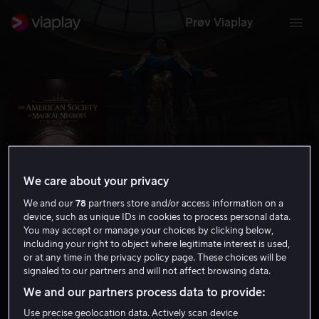
Prøv Viaplay
We care about your privacy
We and our
78
partners store and/or access information on a
device, such as unique IDs in cookies to process personal data.
You may accept or manage your choices by clicking below,
including your right to object where legitimate interest is used,
The American Society of Magical
or at any time in the privacy policy page. These choices will be
Negroes
signaled to our partners and will not affect browsing data.
We and our partners process data to provide:
3.8
Komedie
2024
1 t 40 min
12 år
Use precise geolocation data. Actively scan device
HD