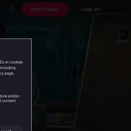
Prøv Viaplay
Logg inn
Ds in cookies
including
icy page.
Store and/or
d content