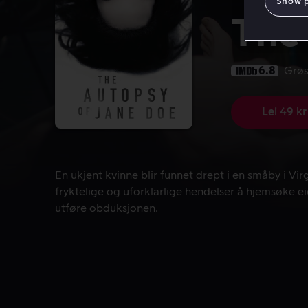
Show 
The
6.8
Grøs
Lei 49 kr
En ukjent kvinne blir funnet drept i en småby i Vi
En ukjent kvinne blir funnet drept i en småby i Vi
fryktelige og uforklarlige hendelser å hjemsøke ei
utføre obduksjonen.