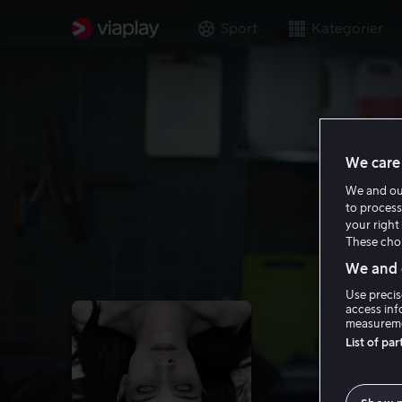
Sport
Kategorier
We care 
We and o
to process
your right 
These choi
We and o
Use precis
access inf
measureme
List of pa