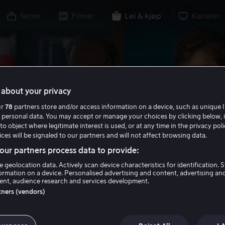
Serier
Filmer
Lei & kjøp
Kanaler
about your privacy
ur
78
partners store and/or access information on a device, such as unique I
 personal data. You may accept or manage your choices by clicking below, 
to object where legitimate interest is used, or at any time in the privacy pol
ces will be signaled to our partners and will not affect browsing data.
ur partners process data to provide:
e geolocation data. Actively scan device characteristics for identification. 
ormation on a device. Personalised advertising and content, advertising an
nt, audience research and services development.
rtners (vendors)