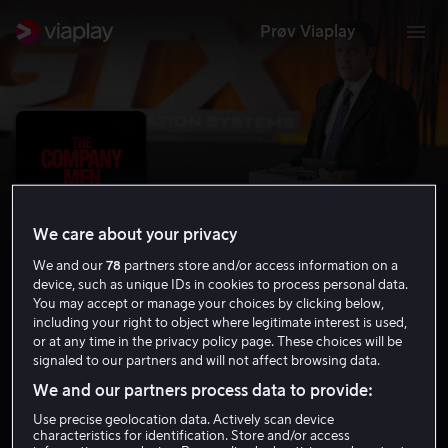
Prøv Viaplay
We care about your privacy
We and our
78
partners store and/or access information on a
device, such as unique IDs in cookies to process personal data.
You may accept or manage your choices by clicking below,
including your right to object where legitimate interest is used,
or at any time in the privacy policy page. These choices will be
The Company Men
signaled to our partners and will not affect browsing data.
6.7
Drama
2010
1 t 40 min
15 år
We and our partners process data to provide:
HD
Use precise geolocation data. Actively scan device
characteristics for identification. Store and/or access