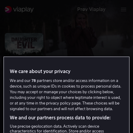
Prøv Viaplay
We care about your privacy
We and our
78
partners store and/or access information on a
device, such as unique IDs in cookies to process personal data.
You may accept or manage your choices by clicking below,
including your right to object where legitimate interest is used,
or at any time in the privacy policy page. These choices will be
The Daughter of Evil
signaled to our partners and will not affect browsing data.
Thriller
Grøsser
2015
1 t 30 min
15 år
We and our partners process data to provide:
HD
Use precise geolocation data. Actively scan device
characteristics for identification. Store and/or access