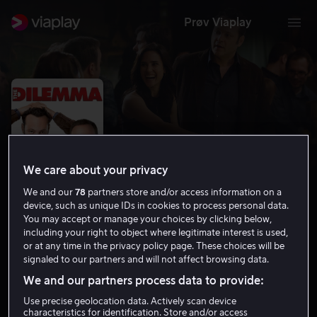
Prøv Viaplay
We care about your privacy
We and our
78
partners store and/or access information on a
device, such as unique IDs in cookies to process personal data.
You may accept or manage your choices by clicking below,
including your right to object where legitimate interest is used,
or at any time in the privacy policy page. These choices will be
The Dilemma
signaled to our partners and will not affect browsing data.
5.3
Drama
Komedie
2011
1 t 46 min
12 år
We and our partners process data to provide:
HD
Use precise geolocation data. Actively scan device
characteristics for identification. Store and/or access