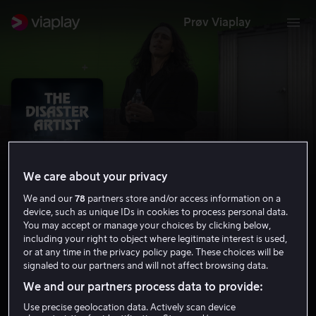
Prøv Viaplay
We care about your privacy
We and our
78
partners store and/or access information on a
device, such as unique IDs in cookies to process personal data.
You may accept or manage your choices by clicking below,
including your right to object where legitimate interest is used,
The Disaster Artist
or at any time in the privacy policy page. These choices will be
signaled to our partners and will not affect browsing data.
7.3
Drama
Komedie
2017
1 t 39 min
12 år
We and our partners process data to provide:
HD
Use precise geolocation data. Actively scan device