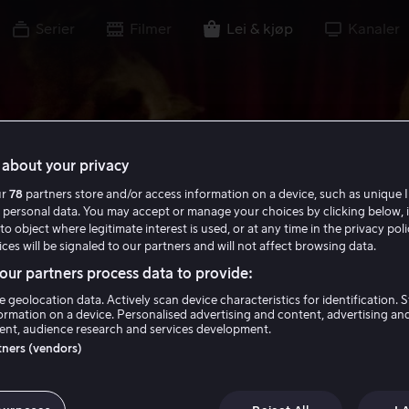
Serier
Filmer
Lei & kjøp
Kanaler
about your privacy
ur
78
partners store and/or access information on a device, such as unique I
 personal data. You may accept or manage your choices by clicking below, 
to object where legitimate interest is used, or at any time in the privacy pol
ces will be signaled to our partners and will not affect browsing data.
ur partners process data to provide:
e geolocation data. Actively scan device characteristics for identification. 
ormation on a device. Personalised advertising and content, advertising an
nt, audience research and services development.
rtners (vendors)