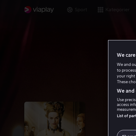
Sport
Kategorier
We care 
We and o
to process
your right 
These choi
We and o
Use precis
access inf
measureme
List of pa