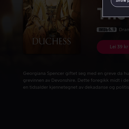
Show 
The
6.9
Dra
Lei 39 kr
Georgiana Spencer giftet seg med en greve da hun
Georgiana Spencer giftet seg med en greve da hu
grevinnen av Devonshire. Dette foregikk midt i d
en tidsalder kjennetegnet av dekadanse og politis