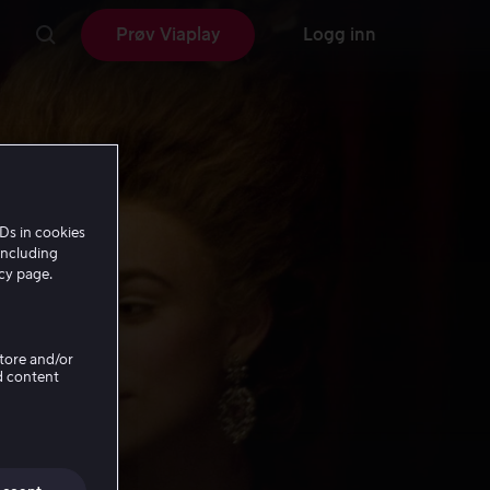
Prøv Viaplay
Logg inn
Ds in cookies
including
icy page.
Store and/or
d content