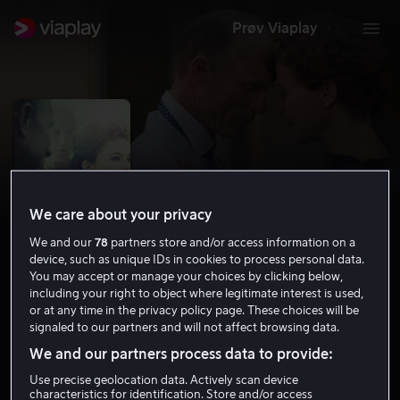
Prøv Viaplay
We care about your privacy
We and our
78
partners store and/or access information on a
device, such as unique IDs in cookies to process personal data.
You may accept or manage your choices by clicking below,
including your right to object where legitimate interest is used,
or at any time in the privacy policy page. These choices will be
The Face of Love
signaled to our partners and will not affect browsing data.
6.2
Drama
2013
1 t 28 min
11 år
We and our partners process data to provide:
HD
Use precise geolocation data. Actively scan device
characteristics for identification. Store and/or access