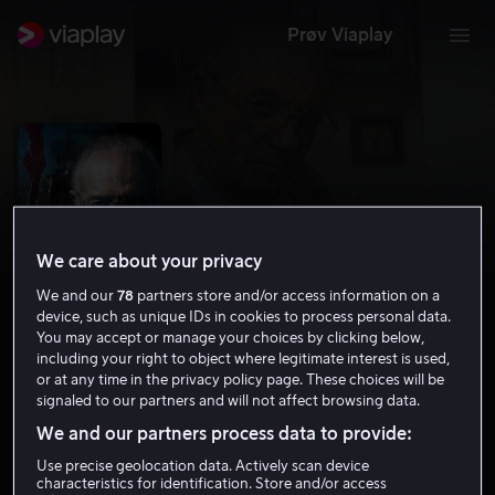
Prøv Viaplay
We care about your privacy
We and our
78
partners store and/or access information on a
device, such as unique IDs in cookies to process personal data.
You may accept or manage your choices by clicking below,
including your right to object where legitimate interest is used,
or at any time in the privacy policy page. These choices will be
The Good Neighbor
signaled to our partners and will not affect browsing data.
6.3
Drama
Thriller
2016
1 t 33 min
15 år
We and our partners process data to provide:
HD
Use precise geolocation data. Actively scan device
characteristics for identification. Store and/or access