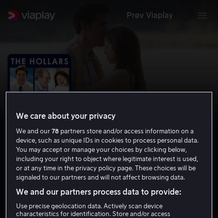
Prøv Viaplay
We care about your privacy
We and our
78
partners store and/or access information on a
device, such as unique IDs in cookies to process personal data.
You may accept or manage your choices by clicking below,
including your right to object where legitimate interest is used,
or at any time in the privacy policy page. These choices will be
The Hollars
signaled to our partners and will not affect browsing data.
6.6
Komedie
2016
1 t 24 min
6 år
We and our partners process data to provide:
HD
Use precise geolocation data. Actively scan device
characteristics for identification. Store and/or access