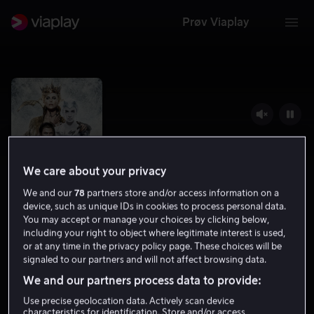
Prøv Viaplay
We care about your privacy
We and our
78
partners store and/or access information on a
device, such as unique IDs in cookies to process personal data.
You may accept or manage your choices by clicking below,
including your right to object where legitimate interest is used,
The Huntsman: Winter's War
or at any time in the privacy policy page. These choices will be
signaled to our partners and will not affect browsing data.
6.1
Drama
Action
2016
1 t 49 min
12 år
We and our partners process data to provide:
HD
Use precise geolocation data. Actively scan device
characteristics for identification. Store and/or access