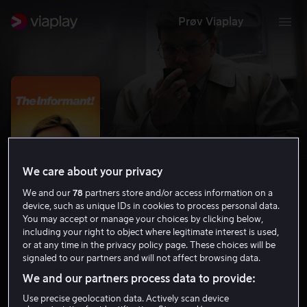
Prøv Viaplay
We care about your privacy
We and our
78
partners store and/or access information on a
device, such as unique IDs in cookies to process personal data.
You may accept or manage your choices by clicking below,
including your right to object where legitimate interest is used,
The Informant!
or at any time in the privacy policy page. These choices will be
signaled to our partners and will not affect browsing data.
6.5
Komedie
Krim
2009
1 t 43 min
15 år
We and our partners process data to provide:
HD
Use precise geolocation data. Actively scan device