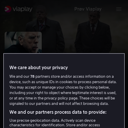
Prøv Viaplay
We care about your privacy
We and our
78
partners store and/or access information on a
device, such as unique IDs in cookies to process personal data.
You may accept or manage your choices by clicking below,
including your right to object where legitimate interest is used,
or at any time in the privacy policy page. These choices will be
The Journey
signaled to our partners and will not affect browsing data.
6.7
Drama
2017
1 t 30 min
12 år
We and our partners process data to provide:
HD
Use precise geolocation data. Actively scan device
characteristics for identification. Store and/or access