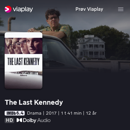
Prøv Viaplay
The Last Kennedy
6.4
Drama
2017
1 t 41 min
12 år
HD