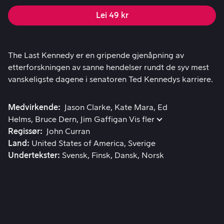
Lei 49 kr
The Last Kennedy er en gripende gjenåpning av etterforsk
The Last Kennedy er en gripende gjenåpning av
etterforskningen av sanne hendelser rundt de syv mest
vanskeligste dagene i senatoren Ted Kennedys karriere.
Medvirkende
Jason Clarke
Kate Mara
Ed
Helms
Bruce Dern
Jim Gaffigan
Vis fler
Regissør
John Curran
Land
United States of America
Sverige
Undertekster
Svensk
Finsk
Dansk
Norsk