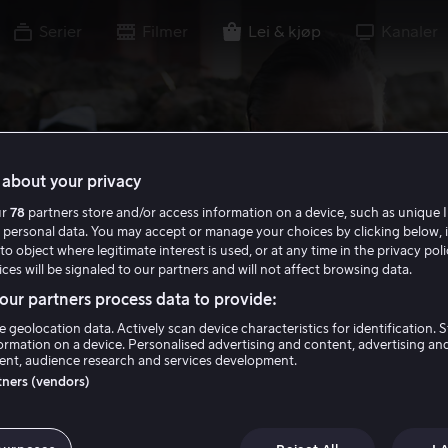
Serier
Filmer
Lei & kjøp
Kanaler
about your privacy
ur
78
partners store and/or access information on a device, such as unique I
 personal data. You may accept or manage your choices by clicking below, 
to object where legitimate interest is used, or at any time in the privacy pol
ces will be signaled to our partners and will not affect browsing data.
ur partners process data to provide:
e geolocation data. Actively scan device characteristics for identification. 
ormation on a device. Personalised advertising and content, advertising an
nt, audience research and services development.
rtners (vendors)
 Legend of Barne