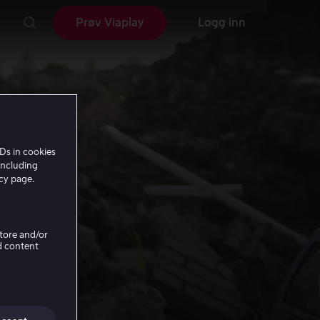
Prøv Viaplay
Logg inn
Ds in cookies
including
icy page.
Store and/or
d content
y