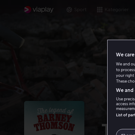
Sport
Kategorier
We care 
We and o
to process
your right 
These choi
We and o
Use precis
access inf
measureme
List of pa
The