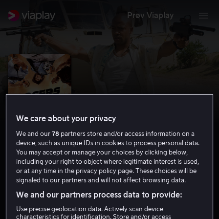
Prøv Viaplay
We care about your privacy
We and our
78
partners store and/or access information on a
device, such as unique IDs in cookies to process personal data.
You may accept or manage your choices by clicking below,
including your right to object where legitimate interest is used,
The Losers
or at any time in the privacy policy page. These choices will be
signaled to our partners and will not affect browsing data.
6.2
Krim
Thriller
2010
1 t 33 min
15 år
We and our partners process data to provide:
HD
Use precise geolocation data. Actively scan device
characteristics for identification. Store and/or access