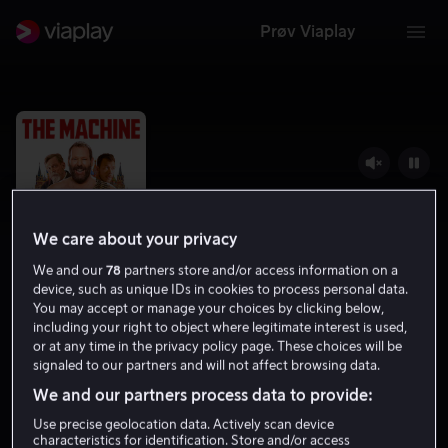
Prøv Viaplay
We care about your privacy
We and our
78
partners store and/or access information on a
device, such as unique IDs in cookies to process personal data.
You may accept or manage your choices by clicking below,
including your right to object where legitimate interest is used,
or at any time in the privacy policy page. These choices will be
The Machine
signaled to our partners and will not affect browsing data.
5.7
Komedie
Action
2023
1 t 47 min
15 år
We and our partners process data to provide:
UHD
Use precise geolocation data. Actively scan device
characteristics for identification. Store and/or access