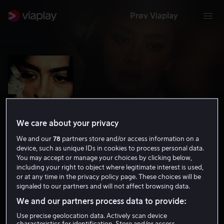
Prøv Viaplay
We care about your privacy
We and our
78
partners store and/or access information on a
device, such as unique IDs in cookies to process personal data.
You may accept or manage your choices by clicking below,
including your right to object where legitimate interest is used,
The Moment
or at any time in the privacy policy page. These choices will be
signaled to our partners and will not affect browsing data.
6.1
Drama
Komedie
2026
1 t 38 min
12 år
We and our partners process data to provide:
HD
Use precise geolocation data. Actively scan device
characteristics for identification. Store and/or access