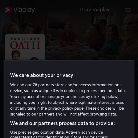
Prøv Viaplay
We care about your privacy
We and our
78
partners store and/or access information on a
device, such as unique IDs in cookies to process personal data.
You may accept or manage your choices by clicking below,
including your right to object where legitimate interest is used,
The Oath
or at any time in the privacy policy page. These choices will be
signaled to our partners and will not affect browsing data.
5.7
Komedie
Thriller
2018
1 t 29 min
15 år
We and our partners process data to provide:
HD
Use precise geolocation data. Actively scan device
characteristics for identification. Store and/or access