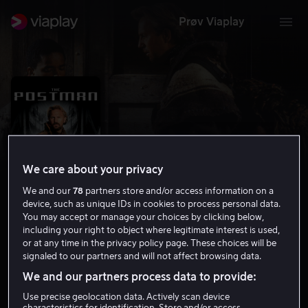
Prøv Viaplay
We care about your privacy
We and our
78
partners store and/or access information on a
device, such as unique IDs in cookies to process personal data.
You may accept or manage your choices by clicking below,
including your right to object where legitimate interest is used,
The Postman
or at any time in the privacy policy page. These choices will be
signaled to our partners and will not affect browsing data.
6.1
Action
Eventyr
1997
2 t 50 min
15 år
We and our partners process data to provide:
HD
Use precise geolocation data. Actively scan device
characteristics for identification. Store and/or access