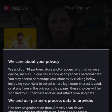
Prøv Viaplay
We care about your privacy
We and our
78
partners store and/or access information on a
device, such as unique IDs in cookies to process personal data.
You may accept or manage your choices by clicking below,
including your right to object where legitimate interest is used,
The Shuroo Process
or at any time in the privacy policy page. These choices will be
signaled to our partners and will not affect browsing data.
4.5
Drama
Komedie
2021
1 t 30 min
15 år
We and our partners process data to provide:
HD
Use precise geolocation data. Actively scan device
characteristics for identification. Store and/or access