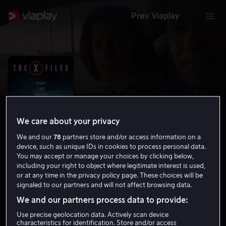
Prøv Viaplay
We care about your privacy
We and our
78
partners store and/or access information on a
device, such as unique IDs in cookies to process personal data.
You may accept or manage your choices by clicking below,
including your right to object where legitimate interest is used,
or at any time in the privacy policy page. These choices will be
The X-Files
signaled to our partners and will not affect browsing data.
7.0
Drama
1998
1 t 56 min
15 år
We and our partners process data to provide:
HD
Use precise geolocation data. Actively scan device
characteristics for identification. Store and/or access