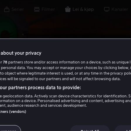
Serier
Filmer
Lei & kjøp
Kanaler
about your privacy
ur
78
partners store and/or access information on a device, such as unique I
 personal data. You may accept or manage your choices by clicking below, 
to object where legitimate interest is used, or at any time in the privacy pol
ces will be signaled to our partners and will not affect browsing data.
ur partners process data to provide:
e geolocation data. Actively scan device characteristics for identification. 
ormation on a device. Personalised advertising and content, advertising an
nt, audience research and services development.
rtners (vendors)