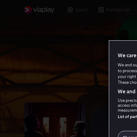
Sport
Kategorier
We care 
We and o
to process
your right 
These choi
We and o
Use precis
access inf
measureme
List of pa