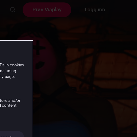
Prøv Viaplay
Logg inn
Ds in cookies
including
icy page.
Store and/or
d content