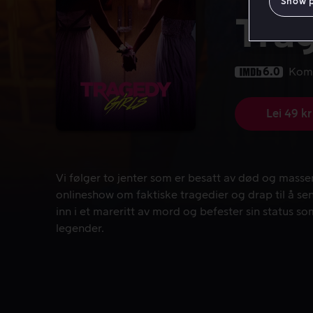
Show 
Trag
6.0
Kom
Lei 49 kr
Vi følger to jenter som er besatt av død og massem
Vi følger to jenter som er besatt av død og masse
onlineshow om faktiske tragedier og drap til å sen
inn i et mareritt av mord og befester sin status 
legender.