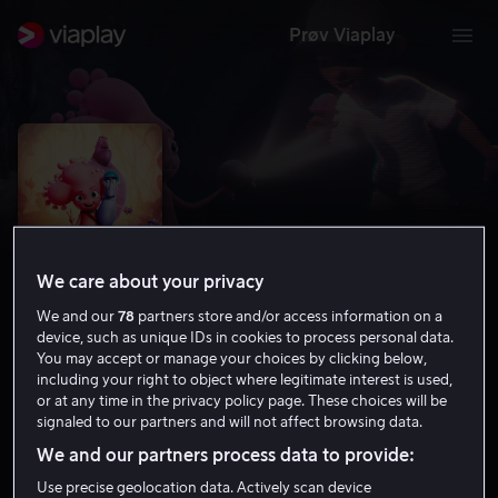
Prøv Viaplay
We care about your privacy
We and our
78
partners store and/or access information on a
device, such as unique IDs in cookies to process personal data.
You may accept or manage your choices by clicking below,
including your right to object where legitimate interest is used,
Ustoppelig
or at any time in the privacy policy page. These choices will be
signaled to our partners and will not affect browsing data.
6.7
Familiefilm
Animasjon
2026
1 t 23 min
We and our partners process data to provide:
Tillatt for alle
HD
Use precise geolocation data. Actively scan device